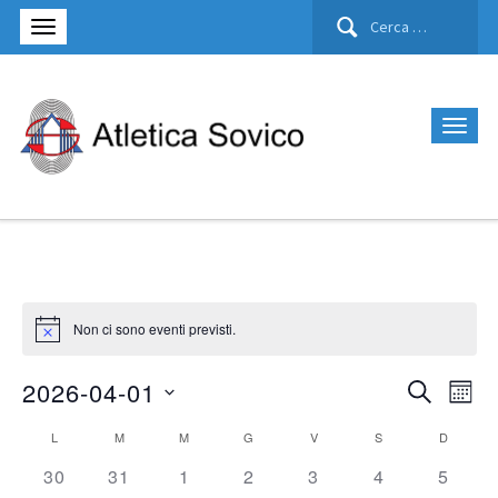
Ricerca
per:
Non ci sono eventi previsti.
2026-04-01
Cerca
Eve
Eventi
Mese
Seleziona
Vis
L
M
M
G
V
S
D
Ricerca
Calendario
la
0 eventi,
0 eventi,
0 eventi,
0 eventi,
0 eventi,
0 eventi,
0 event
30
31
1
2
3
4
5
Nav
data.
e